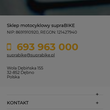
Sklep motocyklowy supraBIKE
NIP: 8691910920, REGON: 121427940
693 963 000
suprabike@suprabike.pl
Wola Dębińska 155
32-852 Dębno
Polska
KONTAKT