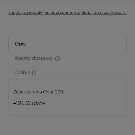
zapytaj o produkt
poleć znajomemu
dodaj do przechowalni
Opis
Koszty dostawy
Cena nie zawiera ewentualnych kosztów płatności
Opinie
(1)
Zębatka tylna Ogar 200.
415H, 55 zębów