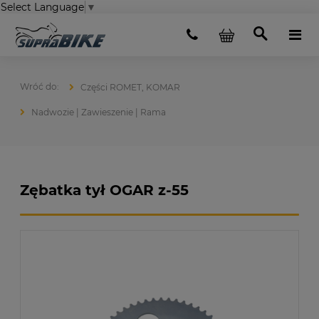
Select Language
▼
Części ROMET, KOMAR
Nadwozie | Zawieszenie | Rama
Zębatka tył OGAR z-55