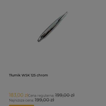
Tłumik WSK 125 chrom
Na
O
183,00 zł
199,00 zł
9
Cena regularna:
199,00 zł
Najniższa cena:
Na