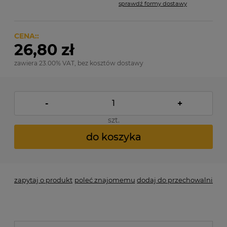
sprawdź formy dostawy
Cena nie zawiera ewentualnych kosztów płatności
CENA::
26,80 zł
zawiera 23.00% VAT, bez kosztów dostawy
-
+
szt.
do koszyka
zapytaj o produkt
poleć znajomemu
dodaj do przechowalni