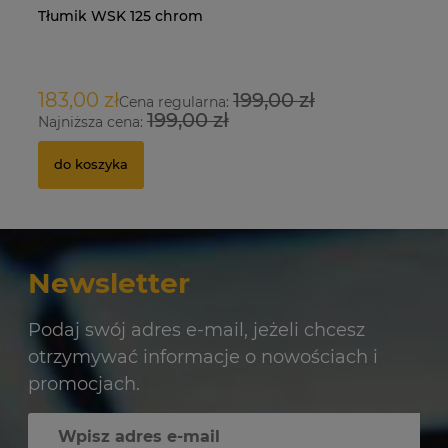
Tłumik WSK 125 chrom
Na
O
183,00 zł
199,00 zł
9
Cena regularna:
199,00 zł
Najniższa cena:
Na
do koszyka
Newsletter
Podaj swój adres e-mail, jeżeli chcesz
otrzymywać informacje o nowościach i
promocjach.