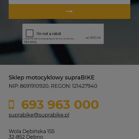
Sklep motocyklowy supraBIKE
NIP: 8691910920, REGON: 121427940
693 963 000
suprabike@suprabike.pl
Wola Dębińska 155
32-852 Dębno