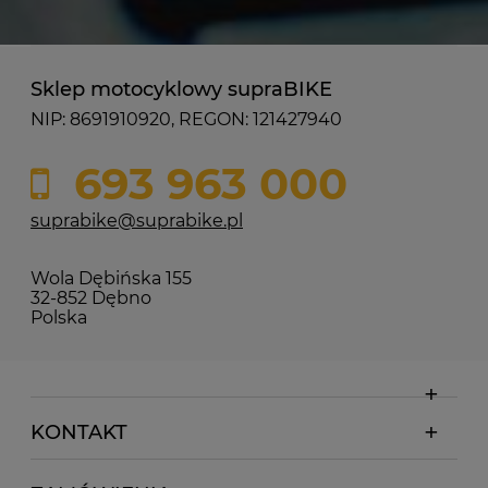
Sklep motocyklowy supraBIKE
NIP: 8691910920, REGON: 121427940
693 963 000
suprabike@suprabike.pl
Wola Dębińska 155
32-852 Dębno
Polska
KONTAKT