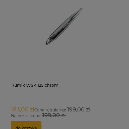
Tłumik WSK 125 chrom
Na
O
183,00 zł
199,00 zł
9
Cena regularna:
199,00 zł
Najniższa cena:
Na
do koszyka