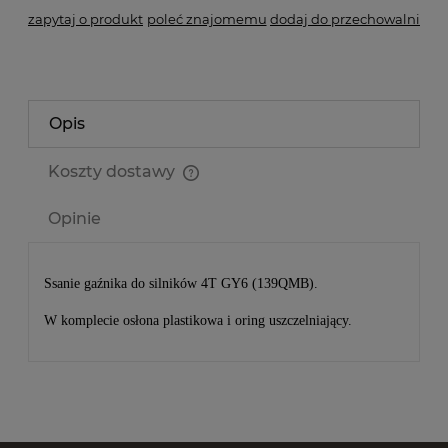
zapytaj o produkt
poleć znajomemu
dodaj do przechowalni
Opis
Koszty dostawy
Cena nie zawiera ewentualnych kosztów płatności
Opinie
Ssanie gaźnika do silników 4T GY6 (139QMB).
W komplecie osłona plastikowa i oring uszczelniający.