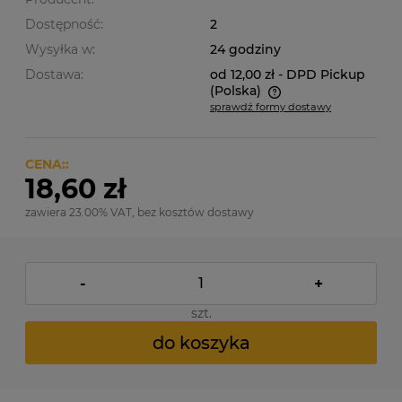
Dostępność:
2
Wysyłka w:
24 godziny
Dostawa:
od 12,00 zł
- DPD Pickup
(Polska)
sprawdź formy dostawy
Cena nie zawiera ewentualnych kosztów płatności
CENA::
18,60 zł
zawiera 23.00% VAT, bez kosztów dostawy
-
+
szt.
do koszyka