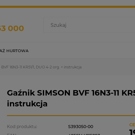
63 000
AŻ HURTOWA
BVF 16N3-11 KR51/1, DUO 4-2 org. + instrukcja
Gaźnik SIMSON BVF 16N3-11 KR51
instrukcja
CE
Kod produktu:
S393050-00
1