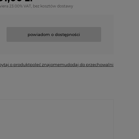
wiera 23.00% VAT, bez kosztów dostawy
powiadom o dostępności
pytaj o produkt
poleć znajomemu
dodaj do przechowalni