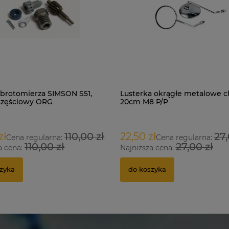
brotomierza SIMSON S51,
Lusterka okrągłe metalowe 
częściowy ORG
20cm M8 P/P
zł
110,00 zł
22,50 zł
27,
Cena regularna:
Cena regularna:
110,00 zł
27,00 zł
a cena:
Najniższa cena:
zyka
do koszyka