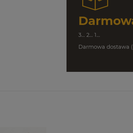
Darmowa
3... 2... 1...
Darmowa dostawa (D