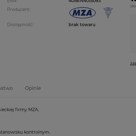
EAN:
4056144015093
za
Producent:
Dostępność:
brak towaru
za
ństwo
Opinie
ieckiej firmy MZA.
 stanowisku kontrolnym.