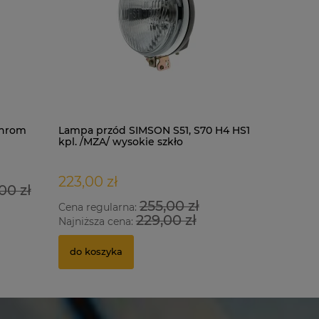
chrom
Lampa przód SIMSON S51, S70 H4 HS1
Kask LS2
kpl. /MZA/ wysokie szkło
black-red
223,00 zł
435,00 
00 zł
255,00 zł
Cena regularna:
Cena regu
229,00 zł
Najniższa cena:
Najniższa
do koszyka
do kosz