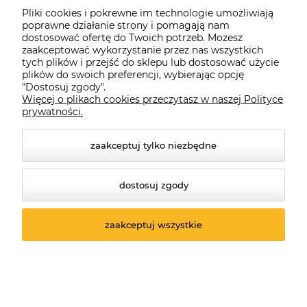
Pliki cookies i pokrewne im technologie umożliwiają
poprawne działanie strony i pomagają nam
dostosować ofertę do Twoich potrzeb. Możesz
zaakceptować wykorzystanie przez nas wszystkich
tych plików i przejść do sklepu lub dostosować użycie
plików do swoich preferencji, wybierając opcję
"Dostosuj zgody".
Więcej o plikach cookies przeczytasz w naszej Polityce
Darmowa dostawa
prywatności.
3... 2... 1...
zaakceptuj tylko niezbędne
Darmowa dostawa (DPD Pickup) już od
dostosuj zgody
250,00 zł.
zaakceptuj wszystkie
Promocje
Bestsellery