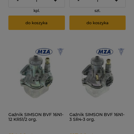
-
+
-
+
kpl.
szt.
do koszyka
do koszyka
Gaźnik SIMSON BVF 16N1-
Gaźnik SIMSON BVF 16N1-
12 KR51/2 org.
3 SR4-3 org.