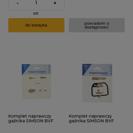
-
+
szt.
powiadom o
do koszyka
dostępności
Komplet naprawczy
Komplet naprawczy
gaźnika SIMSON BVF
gaźnika SIMSON BVF
16N1-11 ORG + regulacja b.
16N1-11 ORG + uszczelka
jałowego