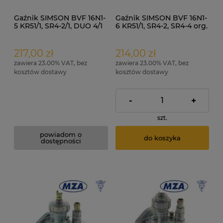
Gaźnik SIMSON BVF 16N1-
Gaźnik SIMSON BVF 16N1-
5 KR51/1, SR4-2/1, DUO 4/1
6 KR51/1, SR4-2, SR4-4 org.
org. + instrukcja
+ instrukcja
217,00 zł
214,00 zł
zawiera 23.00% VAT, bez
zawiera 23.00% VAT, bez
kosztów dostawy
kosztów dostawy
-
+
szt.
powiadom o
do koszyka
dostępności