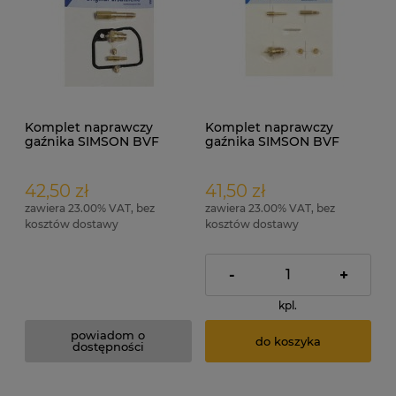
Komplet naprawczy
Komplet naprawczy
gaźnika SIMSON BVF
gaźnika SIMSON BVF
16N1-5 ORG + uszczelka
16N1-8 ORG + regulacja b.
jałowego
42,50 zł
41,50 zł
zawiera 23.00% VAT, bez
zawiera 23.00% VAT, bez
kosztów dostawy
kosztów dostawy
-
+
kpl.
powiadom o
do koszyka
dostępności