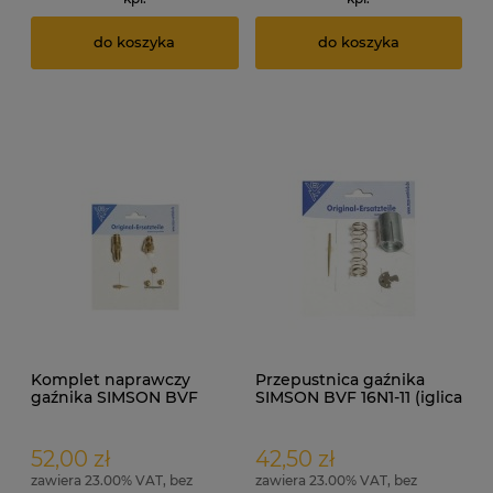
do koszyka
do koszyka
Komplet naprawczy
Przepustnica gaźnika
gaźnika SIMSON BVF
SIMSON BVF 16N1-11 (iglica
16N3-4, 16N3-2, 16N3-1 ORG
10) kpl. ORG
52,00 zł
42,50 zł
zawiera 23.00% VAT, bez
zawiera 23.00% VAT, bez