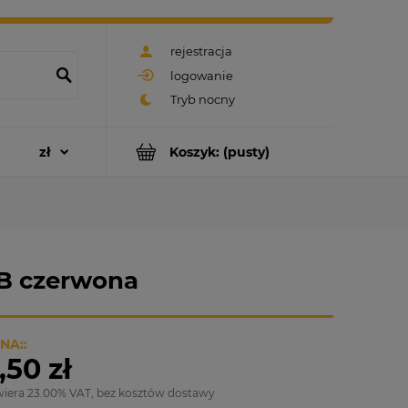
rejestracja
logowanie
Koszyk:
(pusty)
 B czerwona
NA::
,50 zł
wiera 23.00% VAT, bez kosztów dostawy