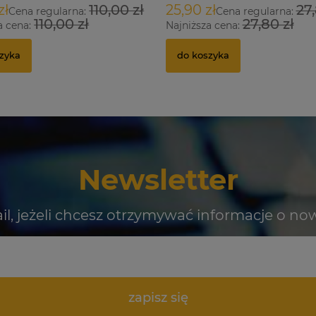
zł
110,00 zł
25,90 zł
27,
Cena regularna:
Cena regularna:
110,00 zł
27,80 zł
a cena:
Najniższa cena:
zyka
do koszyka
Newsletter
il, jeżeli chcesz otrzymywać informacje o no
zapisz się