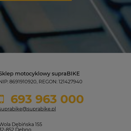
Sklep motocyklowy supraBIKE
NIP: 8691910920, REGON: 121427940
693 963 000
suprabike@suprabike.pl
Wola Dębińska 155
32-852 Dębno