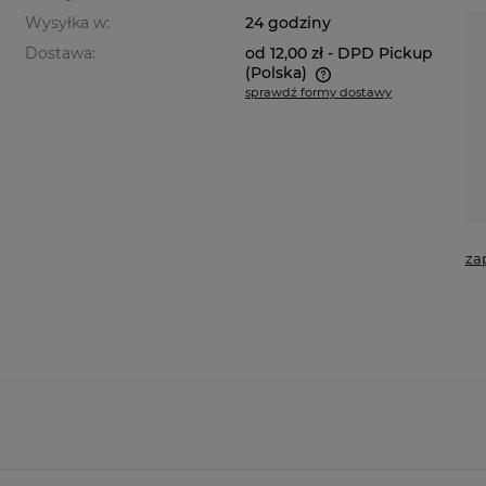
Wysyłka w:
24 godziny
Dostawa:
od 12,00 zł
- DPD Pickup
(Polska)
sprawdź formy dostawy
Cena nie zawiera ewentualnych
kosztów płatności
za
a ewentualnych
i