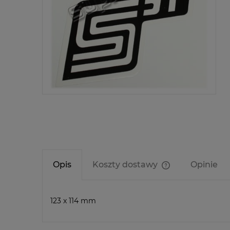
Opis
Koszty dostawy
Opinie
Cena nie zawier
kosztów płatnośc
123 x 114 mm