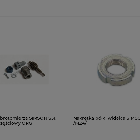
brotomierza SIMSON S51,
Nakrętka półki widelca SIMS
częściowy ORG
/MZA/