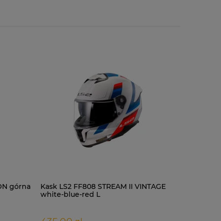
ON górna
Kask LS2 FF808 STREAM II VINTAGE
Kask LS2 
white-blue-red L
black L