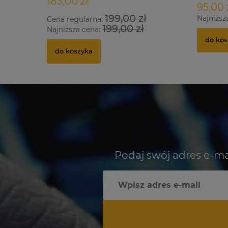
183,00 zł
95,00 
199,00 zł
Najniższ
Cena regularna:
199,00 zł
Najniższa cena:
do kos
do koszyka
Podaj swój adres e-ma