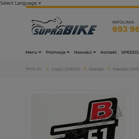
Select Language
▼
INFOLINIA
693 9
Menu
Promocje
Nowości
Kontakt
SPRZED
Części SIMSON
Naklejki
Naklejka SIM