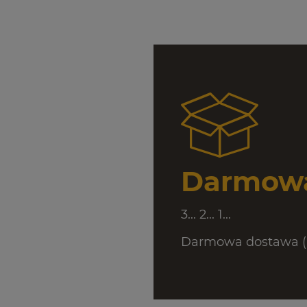
Darmowa
3... 2... 1...
Darmowa dostawa (D