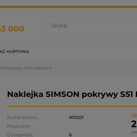
63 000
AŻ HURTOWA
SON pokrywy S51 B czerwona
Naklejka SIMSON pokrywy S51
CE
Kod produktu:
N10201
2
Producent:
za
Dostępność:
6