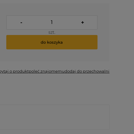
-
+
szt.
do koszyka
pytaj o produkt
poleć znajomemu
dodaj do przechowalni