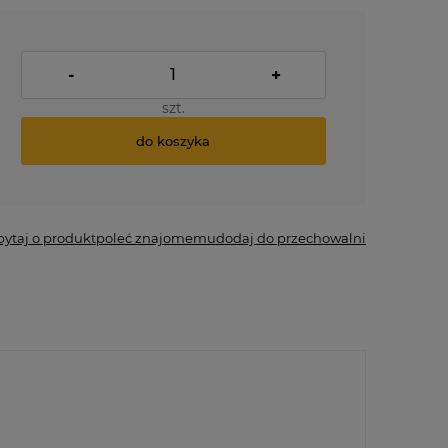
-
+
szt.
do koszyka
pytaj o produkt
poleć znajomemu
dodaj do przechowalni