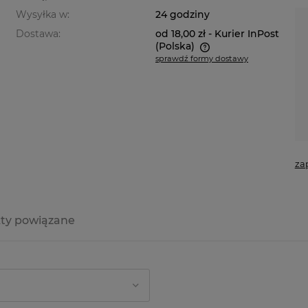
Wysyłka w:
24 godziny
Dostawa:
od 18,00 zł
- Kurier InPost
(Polska)
sprawdź formy dostawy
Cena nie zawiera ewentualnych
kosztów płatności
za
ty powiązane
ych