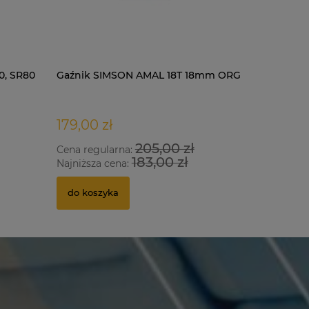
0, SR80
Gaźnik SIMSON AMAL 18T 18mm ORG
Kask LS2
black-red
179,00 zł
435,00 
205,00 zł
Cena regularna:
Cena regu
183,00 zł
Najniższa cena:
Najniższa
do koszyka
do kosz