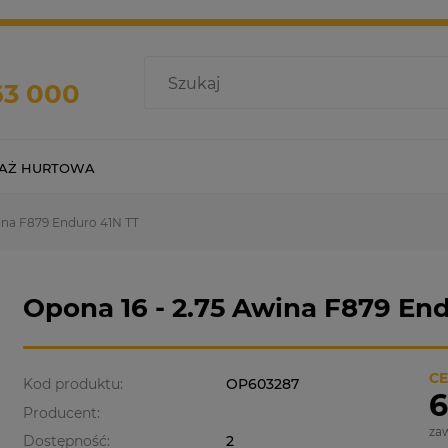
63 000
AŻ HURTOWA
ina F879 Enduro 41N TT
Opona 16 - 2.75 Awina F879 En
CE
Kod produktu:
OP603287
6
Producent:
za
Dostępność:
2