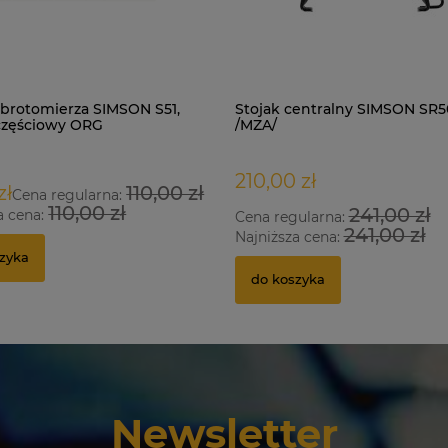
brotomierza SIMSON S51,
Stojak centralny SIMSON SR5
częściowy ORG
/MZA/
210,00 zł
zł
110,00 zł
Cena regularna:
110,00 zł
241,00 zł
a cena:
Cena regularna:
241,00 zł
Najniższa cena:
zyka
do koszyka
Newsletter