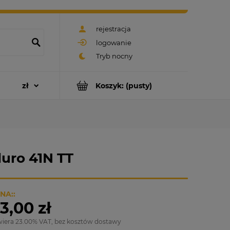
rejestracja
logowanie
Koszyk:
(pusty)
duro 41N TT
NA::
3,00 zł
wiera 23.00% VAT, bez kosztów dostawy