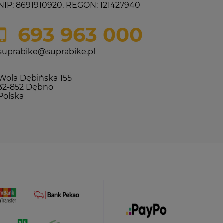
NIP: 8691910920, REGON: 121427940
693 963 000
suprabike@suprabike.pl
Wola Dębińska 155
32-852 Dębno
Polska