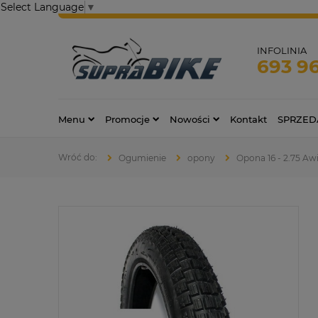
Select Language
▼
INFOLINIA
693 9
Menu
Promocje
Nowości
Kontakt
SPRZED
Ogumienie
opony
Opona 16 - 2.75 Aw