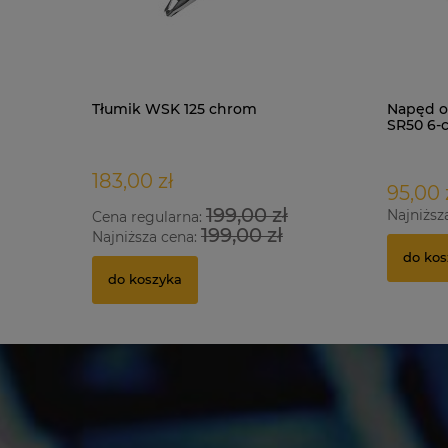
Tłumik WSK 125 chrom
Napęd o
SR50 6-
183,00 zł
95,00 
199,00 zł
Najniższ
Cena regularna:
199,00 zł
Najniższa cena:
do kos
do koszyka