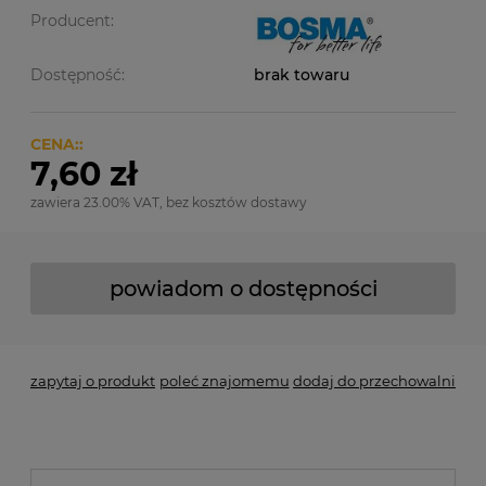
Producent:
Dostępność:
brak towaru
CENA::
7,60 zł
zawiera 23.00% VAT, bez kosztów dostawy
powiadom o dostępności
zapytaj o produkt
poleć znajomemu
dodaj do przechowalni