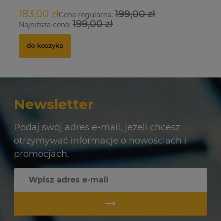
183,00 zł
199,00 zł
9
Cena regularna:
199,00 zł
Najniższa cena:
Na
do koszyka
Newsletter
Podaj swój adres e-mail, jeżeli chcesz
otrzymywać informacje o nowościach i
promocjach.