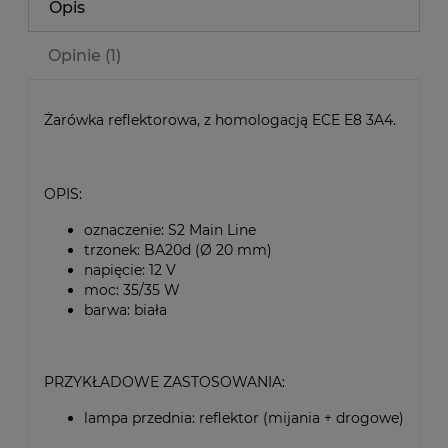
Opis
Opinie
(1)
Żarówka reflektorowa, z homologacją ECE E8 3A4.
OPIS:
oznaczenie: S2 Main Line
trzonek: BA20d (Ø 20 mm)
napięcie: 12 V
moc: 35/35 W
barwa: biała
PRZYKŁADOWE ZASTOSOWANIA:
lampa przednia: reflektor (mijania + drogowe)