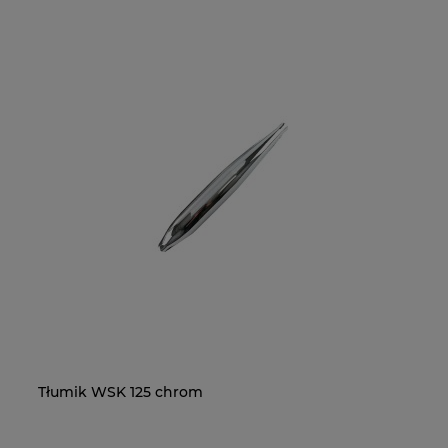
Tłumik WSK 125 chrom
Na
O