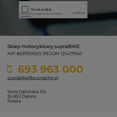
Sklep motocyklowy supraBIKE
NIP: 8691910920, REGON: 121427940
693 963 000
suprabike@suprabike.pl
Wola Dębińska 155
32-852 Dębno
Polska