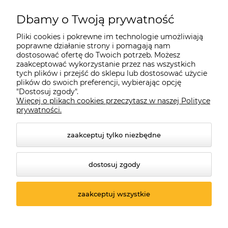
Dbamy o Twoją prywatność
Pliki cookies i pokrewne im technologie umożliwiają
poprawne działanie strony i pomagają nam
dostosować ofertę do Twoich potrzeb. Możesz
zaakceptować wykorzystanie przez nas wszystkich
tych plików i przejść do sklepu lub dostosować użycie
plików do swoich preferencji, wybierając opcję
"Dostosuj zgody".
Więcej o plikach cookies przeczytasz w naszej Polityce
prywatności.
zaakceptuj tylko niezbędne
dostosuj zgody
© 2026 suprabike.pl. Wszelkie prawa zastrzeżone.
Styl graficzny ShopGadget.pl
Sklep internetowy Shoper.pl
zaakceptuj wszystkie