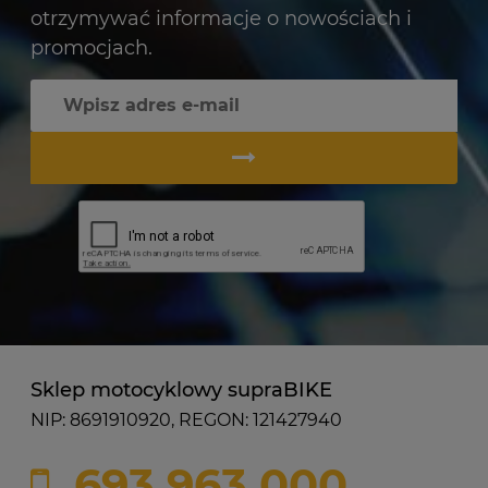
otrzymywać informacje o nowościach i
promocjach.
Sklep motocyklowy supraBIKE
NIP: 8691910920, REGON: 121427940
693 963 000