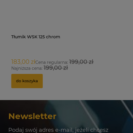
Tłumik WSK 125 chrom
Na
O
183,00 zł
199,00 zł
9
Cena regularna:
199,00 zł
Najniższa cena:
Na
do koszyka
Newsletter
Podaj swój adres e-mail, jeżeli chcesz