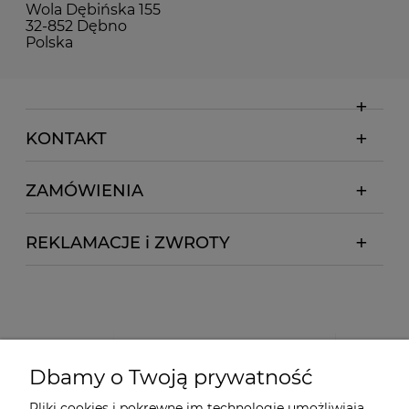
Wola Dębińska 155
32-852 Dębno
Polska
KONTAKT
ZAMÓWIENIA
REKLAMACJE i ZWROTY
Dbamy o Twoją prywatność
Pliki cookies i pokrewne im technologie umożliwiają