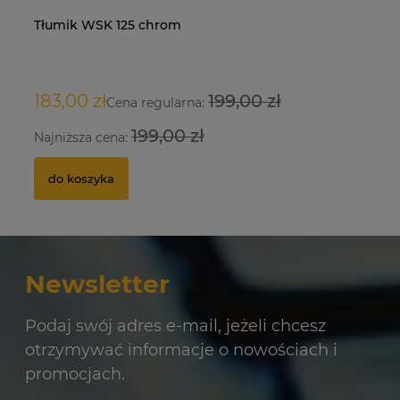
Tłumik WSK 125 chrom
Na
Dę
Si
O
/M
183,00 zł
199,00 zł
9
34
1 
Cena regularna:
199,00 zł
Najniższa cena:
Na
do koszyka
Newsletter
Podaj swój adres e-mail, jeżeli chcesz
otrzymywać informacje o nowościach i
promocjach.