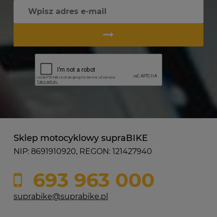
Sklep motocyklowy supraBIKE
NIP: 8691910920, REGON: 121427940
693 963 000
suprabike@suprabike.pl